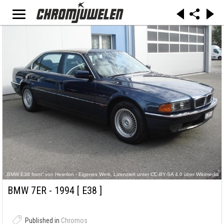
„BMW E38 front“ von Heierlon - Eigenes Werk. Lizenziert unter CC-BY-SA 4.0 über Wikimedia
Commons -
https://commons.wikimedia.org/wiki/File:BMW_E38_front.jpg#/media/File:BMW_E38_front.jpg
BMW 7ER - 1994
[ E38 ]
Published in
Chromos