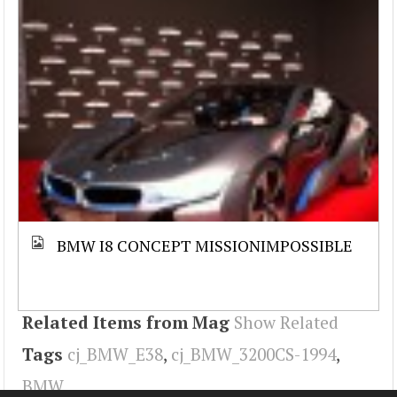
BMW I8 CONCEPT MISSIONIMPOSSIBLE
Related Items from Mag
Show Related
Tags
cj_BMW_E38
,
cj_BMW_3200CS-1994
,
BMW