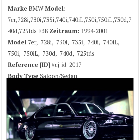
Marke
BMW
Model:
7er,728i,730i,735i,740i,740iL,750i,750iL,730d,7
40d,725tds E38
Zeitraum:
1994-2001
Model
7er, 728i, 730i, 735i, 740i, 740iL,
750i, 750iL, 730d, 740d, 725tds
Reference [ID]
#cj-id_2017
Body Type
Saloon/Sedan