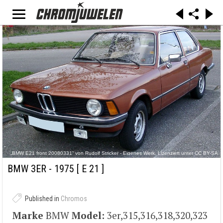
„BMW E21 front 20080331“ von Rudolf Stricker - Eigenes Werk. Lizenziert unter CC BY-SA
3.0 über Wikimedia Commons -
https://commons.wikimedia.org/wiki/File:BMW_E21_front_20080331.jpg#/media/File:BMW_E
BMW 3ER - 1975
[ E 21 ]
21_front_20080331.jpg
Published in
Chromos
Marke
BMW
Model:
3er,315,316,318,320,323