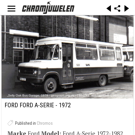
„Selly Oak Bus Garage, 1978 - geograph.org.uk - 1801241“ von Lambert. Lizenziert unter
CC BY-SA 2.0 über Wikimedia Commons -
https://commons.wikimedia.org/wiki/File:Selly_Oak_Bus_Garage,_1978_-_geograph.org.uk_-
FORD FORD A-SERIE - 1972
_1801241.jpg#/media/File:Selly_Oak_Bus_Garage,_1978_-_geograph.org.uk_-
_1801241.jpg
Published in
Chromos
Marke
Ford
Model:
Ford A-Serie 1972-1982