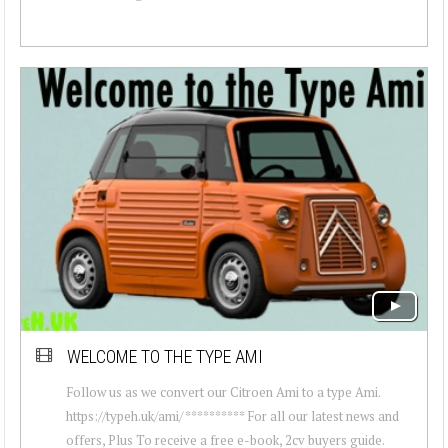
WELCOME TO THE TYPE AMI
Follow us as we convert our Citroen Ami to a type Ami.
https://typeh.uk/ami/ ********** For all our latest news and
offers, Plus To receive a free e-book, 2cv buyers guide.