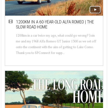
1200KM IN A 60-YEAR-OLD ALFA ROMEO | THE
SLOW ROAD HOME
1200km in a car twice my age, what could go wrong? Join
me and my 1968 Alfa Romeo GT Junior 1300 as we set off
onto the continent with the aim of getting to Lake Como.
Thank you to SPConnect for supp...