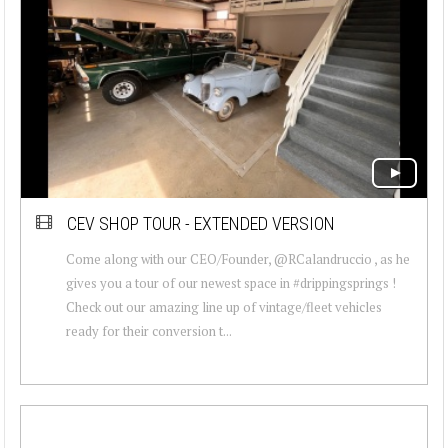
CEV SHOP TOUR - EXTENDED VERSION
Come along with our CEO/Founder, @RCalandruccio , as he
gives you a tour of our newest space in #drippingsprings !
Check out our amazing line up of vintage/fleet vehicles
ready for their conversion t...