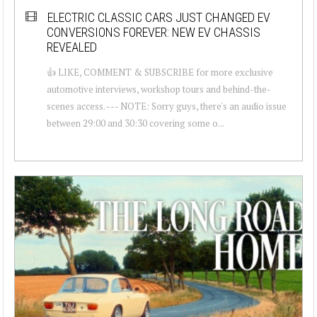
ELECTRIC CLASSIC CARS JUST CHANGED EV
CONVERSIONS FOREVER: NEW EV CHASSIS
REVEALED
👍 LIKE, COMMENT & SUBSCRIBE for more exclusive
automotive interviews, workshop tours and behind-the-
scenes access. --- NOTE: Sorry guys, there's an audio issue
between 29:00 and 30:30 covering some o...