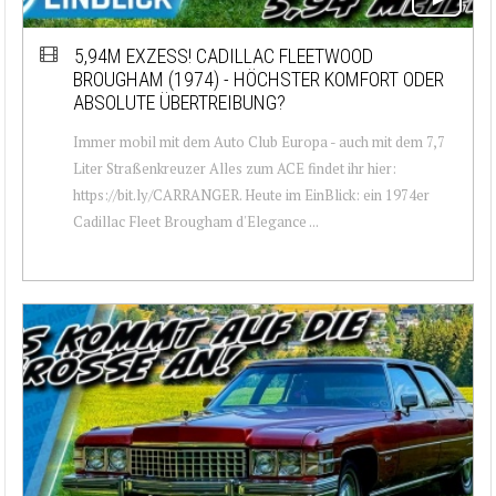
5,94M EXZESS! CADILLAC FLEETWOOD
BROUGHAM (1974) - HÖCHSTER KOMFORT ODER
ABSOLUTE ÜBERTREIBUNG?
Immer mobil mit dem Auto Club Europa - auch mit dem 7,7
Liter Straßenkreuzer Alles zum ACE findet ihr hier:
https://bit.ly/CARRANGER. Heute im EinBlick: ein 1974er
Cadillac Fleet Brougham d'Elegance ...