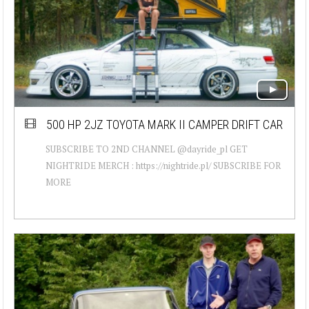
500 HP 2JZ TOYOTA MARK II CAMPER DRIFT CAR
SUBSCRIBE TO 2ND CHANNEL @dayride_pl GET
NIGHTRIDE MERCH : https://nightride.pl/ SUBSCRIBE FOR
MORE