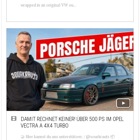
wrapped in an original VW ou...
DAMIT RECHNET KEINER! ÜBER 500 PS IM OPEL
VECTRA A 4X4 TURBO
🤝 Hier kannst du uns unterstützen: / @sourkrauts 📦