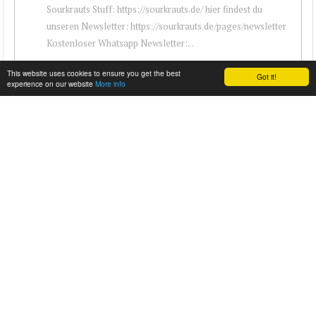
Sourkrauts Stuff: https://sourkrauts.de/ hier findest du
unseren Newsletter: https://sourkrauts.de/pages/newsletter
Kostenloser Whatsapp Newsletter:...
This website uses cookies to ensure you get the best
Got it!
experience on our website
More info
ICONIC SALE PREVIEW AT SILVERSTONE BRDC
CLASSIC 24/25TH JULY. AMG, INTEGRALE, ALFA