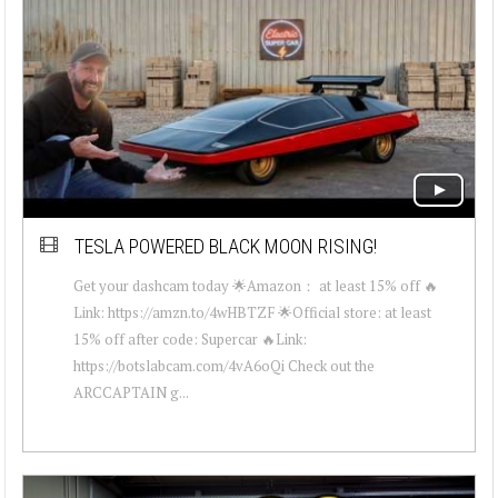
TESLA POWERED BLACK MOON RISING!
Get your dashcam today 🌟Amazon： at least 15% off 🔥
Link: https://amzn.to/4wHBTZF 🌟Official store: at least
15% off after code: Supercar 🔥Link:
https://botslabcam.com/4vA6oQi Check out the
ARCCAPTAIN g...