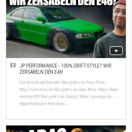
JP PERFORMANCE - 100% DRIFT-STYLE? WIR
ZERSÄBELN DEN E46!
Der Frosch auf Steroids! Hier geht's zu Toyo Tires:
https://www.toyo.de Hier geht's zu Liqui-Moly: https://liqui-
moly.to/JPP Hier geht`s zu Gönrgy: https://goenrgy.de - - -
#jpperformance #toyotires ...