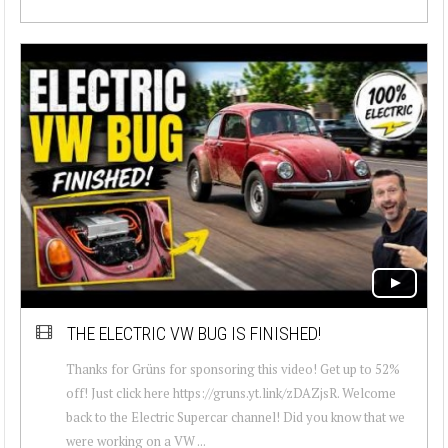
THE ELECTRIC VW BUG IS FINISHED!
Thanks for Grüns for sponsoring this video! Get up to 52%
off! Just click here https://gruns.yt.link/zDAZjsR. Welcome
back to the Electric Supercar channel! Did you know that we
were working on a VW ...