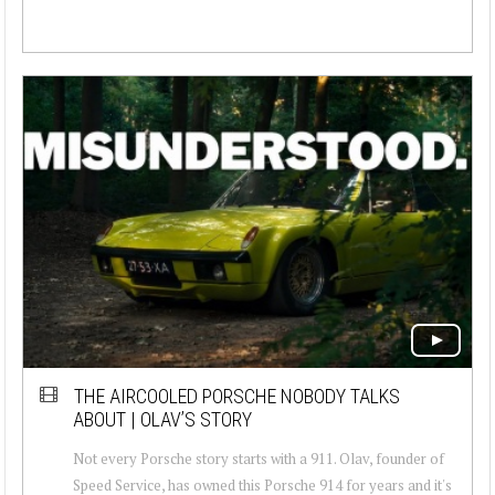
THE AIRCOOLED PORSCHE NOBODY TALKS
ABOUT | OLAV’S STORY
Not every Porsche story starts with a 911. Olav, founder of
Speed Service, has owned this Porsche 914 for years and it's