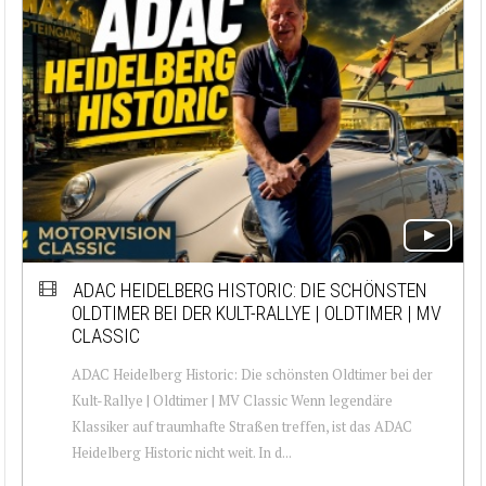
ADAC HEIDELBERG HISTORIC: DIE SCHÖNSTEN
OLDTIMER BEI DER KULT-RALLYE | OLDTIMER | MV
CLASSIC
ADAC Heidelberg Historic: Die schönsten Oldtimer bei der
Kult-Rallye | Oldtimer | MV Classic Wenn legendäre
Klassiker auf traumhafte Straßen treffen, ist das ADAC
Heidelberg Historic nicht weit. In d...