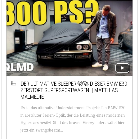
DER ULTIMATIVE SLEEPER 🤫🚀 DIESER BMW E30
ZERSTÖRT SUPERSPORTWAGEN! | MATTHIAS
MALMEDIE
Es ist das ultimative Understatement-Projekt: Ein BMW E30
in absoluter Serien-Optik, der die Leistung eines modernen
Hypercars besitzt. Statt des braven Vierzylinders wütet hier
jetzt ein zwangsbeatm...