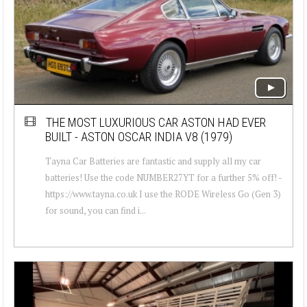
THE MOST LUXURIOUS CAR ASTON HAD EVER
BUILT - ASTON OSCAR INDIA V8 (1979)
Tayna Car Batteries are fantastic and supply all my car
batteries! Use the code NUMBER27YT for a further 5% off! -
https://www.tayna.co.uk I use the RODE Wireless Go (Gen 3)
for sound, you can find i...