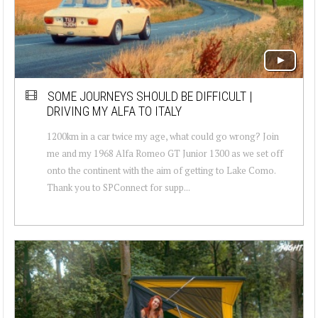
SOME JOURNEYS SHOULD BE DIFFICULT |
DRIVING MY ALFA TO ITALY
1200km in a car twice my age, what could go wrong? Join
me and my 1968 Alfa Romeo GT Junior 1300 as we set off
onto the continent with the aim of getting to Lake Como.
Thank you to SPConnect for supp...