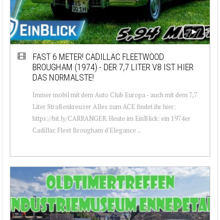
FAST 6 METER! CADILLAC FLEETWOOD
BROUGHAM (1974) - DER 7,7 LITER V8 IST HIER
DAS NORMALSTE!
Immer mobil mit dem Auto Club Europa - auch mit dem 7,7
Liter Straßenkreuzer Alles zum ACE findet ihr hier:
https://bit.ly/CARRANGER. Heute im EinBlick: ein 1974er
Cadillac Fleet Brougham d'Elegance ...