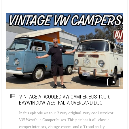
VINTAGE AIRCOOLED VW CAMPER BUS TOUR.
BAYWINDOW WESTFALIA OVERLAND DUO!
In this episode we tour 2 very original, very cool survivor
VW Westfalia Camper buses. This pair has it all, classic
camper interiors, vintage charm, and off road ability