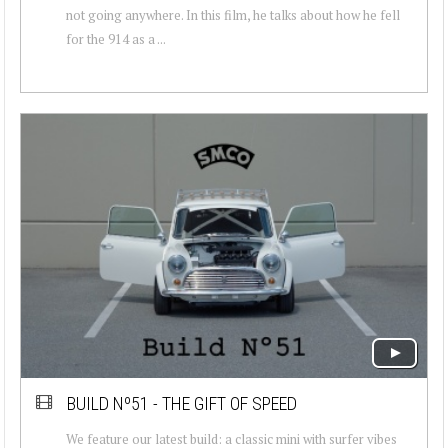
not going anywhere. In this film, he talks about how he fell
for the 914 as a ...
BUILD Nº51 - THE GIFT OF SPEED
We feature our latest build: a classic mini with surfer vibes