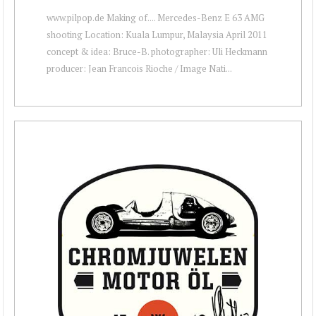
www.pilpop.de Making of.... Mercedes-Benz E 63 AMG
shooting Location: Kuala Lumpur, Malaysia April 2011
concept & idea: Bruce-B. photographer: Uli Heckmann
producer: Jean Francois Rioche / Image Nati...