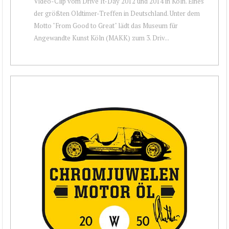
Video-Clip vom Drive It-Day 2012 und 2014 in Köln. Eines
der größten Oldtimer-Treffen in Deutschland. Unter dem
Motto "From Good to Great" lädt das Museum für
Angewandte Kunst Köln (MAKK) zum 3. Driv...