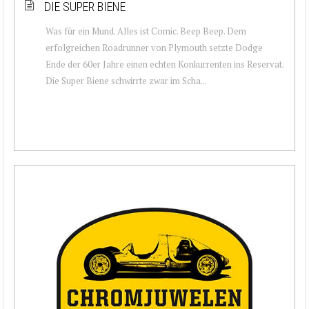
DIE SUPER BIENE
Was für ein Mund. Alles ist Comic. Beep Beep. Dem
erfolgreichen Roadrunner von Plymouth setzte Dodge
Ende der 60er Jahre einen echten Konkurrenten ins Reservat.
Die Super Biene schwirrte zwar im Scha...