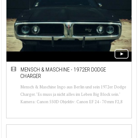
MENSCH & MASCHINE - 1972ER DODGE
CHARGER
Mensch & Maschine Ingo aus Berlin und sein 1972er Dodge
Charger. "Es muss ja nicht alles im Leben Big Block sein."
Kamera: Canon 550D Objektiv: Canon EF 24 - 70 mm F2,8