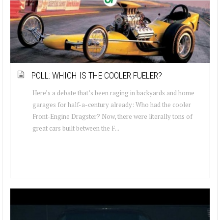
POLL: WHICH IS THE COOLER FUELER?
Here’s a debate that’s been raging in backyards and home
garages for half-a-century already: Who had the cooler
Front-Engine Dragster? Now, there were literally tons of
great cars built between the F...