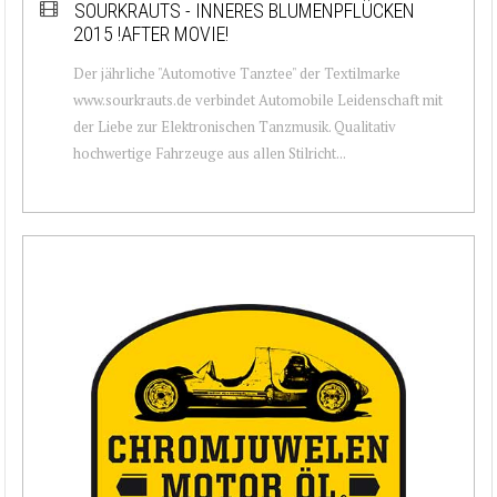
SOURKRAUTS - INNERES BLUMENPFLÜCKEN
2015 !AFTER MOVIE!
Der jährliche "Automotive Tanztee" der Textilmarke
www.sourkrauts.de verbindet Automobile Leidenschaft mit
der Liebe zur Elektronischen Tanzmusik. Qualitativ
hochwertige Fahrzeuge aus allen Stilricht...