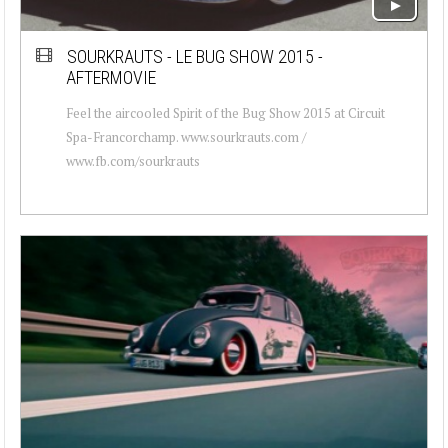
SOURKRAUTS - LE BUG SHOW 2015 -
AFTERMOVIE
Feel the aircooled Spirit of the Bug Show 2015 at Circuit
Spa-Francorchamp. www.sourkrauts.com /
www.fb.com/sourkrauts