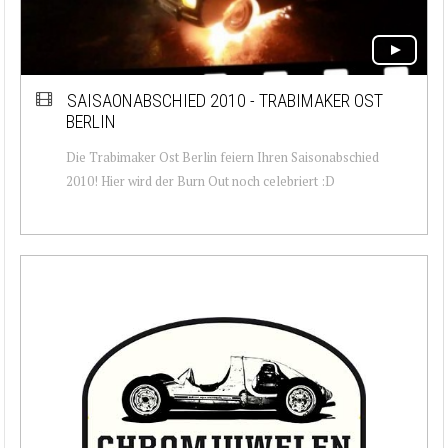
SAISAONABSCHIED 2010 - TRABIMAKER OST
BERLIN
Die Trabimaker Ost Berlin feiern Ihren Saisonabschied
2010! Hier wird der Burn Out noch celebriert :D