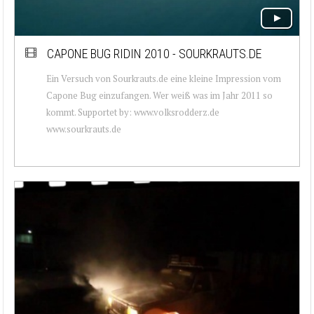
CAPONE BUG RIDIN 2010 - SOURKRAUTS.DE
Ein Versuch von Sourkrauts.de eine kleine Impression vom
Capone Bug einzufangen. Wer weiß was im Jahr 2011 so
kommt. Supportet by: www.volksrodderz.de
www.sourkrauts.de