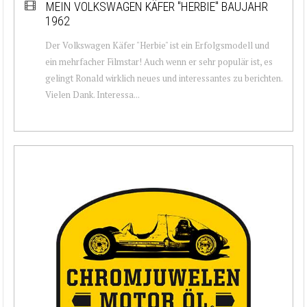
MEIN VOLKSWAGEN KÄFER "HERBIE" BAUJAHR
1962
Der Volkswagen Käfer "Herbie" ist ein Erfolgsmodell und
ein mehrfacher Filmstar! Auch wenn er sehr populär ist, es
gelingt Ronald wirklich neues und interessantes zu berichten.
Vielen Dank. Interessa...