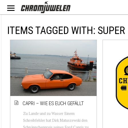
ITEMS TAGGED WITH: SUPER
CAPRI – WIE ES EUCH GEFÄLLT
Zu Lande und zu Wasser Einem
Schreibfehler hat Dirk Matuszewski den
Schnäppchenpreis seines Ford Capris zu