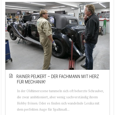
RAINER PEUKERT – DER FACHMANN MIT HERZ
FÜR MECHANIK!
In der Oldtimerszene tummeln sich oft beherzte Schrauber,
die zwar ambitioniert, aber wenig sachverständig ihrem
Hobby frönen. Oder es finden sich wandelnde Lexika mit
dem perfekten Auge für Spaltmaß...