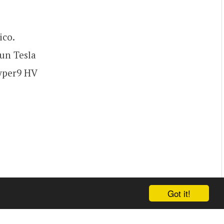
ico.
 un Tesla
Hyper9 HV
Got it!