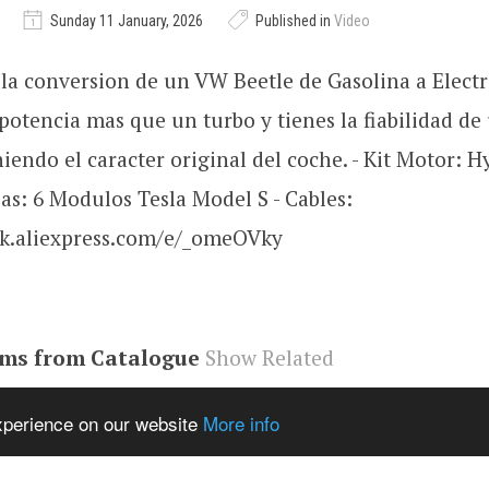
Sunday 11 January, 2026
Published in
Video
a conversion de un VW Beetle de Gasolina a Electr
otencia mas que un turbo y tienes la fiabilidad de
endo el caracter original del coche. - Kit Motor: 
ias: 6 Modulos Tesla Model S - Cables:
ick.aliexpress.com/e/_omeOVky
ems from Catalogue
Show Related
b9mbgHg
,
youtube#video
,
video
experience on our website
More info