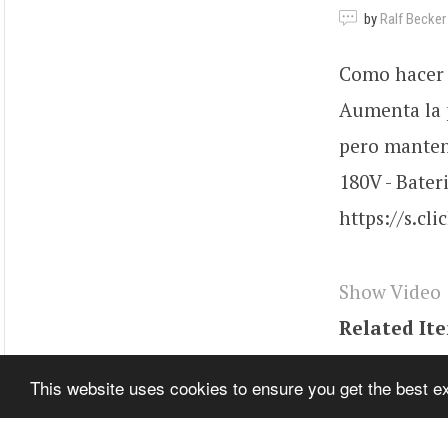
by
Ralf Becker
Como hacer l
Aumenta la p
pero manteni
180V - Bater
https://s.cl
Show Video
Related It
Tags
BUQw
This website uses cookies to ensure you get the best 