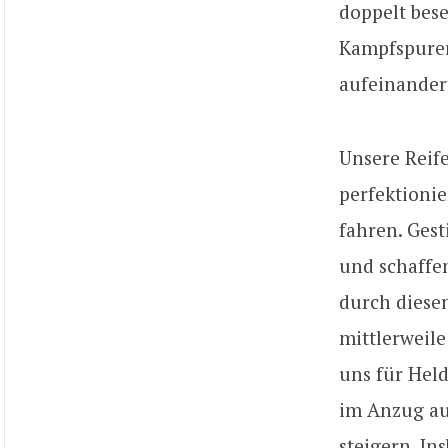
doppelt bese
Kampfspuren
aufeinander
Unsere Reif
perfektionie
fahren. Ges
und schaffe
durch diese
mittlerweile
uns für Held
im Anzug au
steigern. In