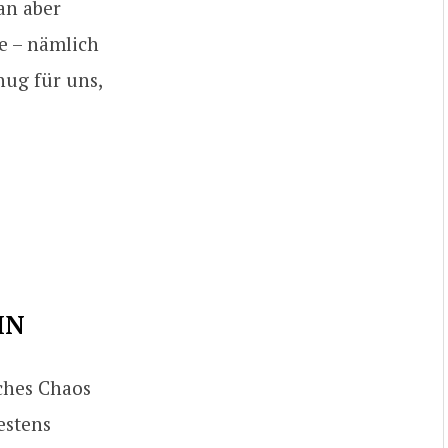
man aber
e – nämlich
nug für uns,
IN
ches Chaos
estens