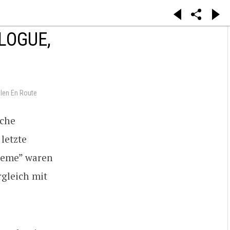
LOGUE,
len En Route
lche
letzte
treme” waren
rgleich mit