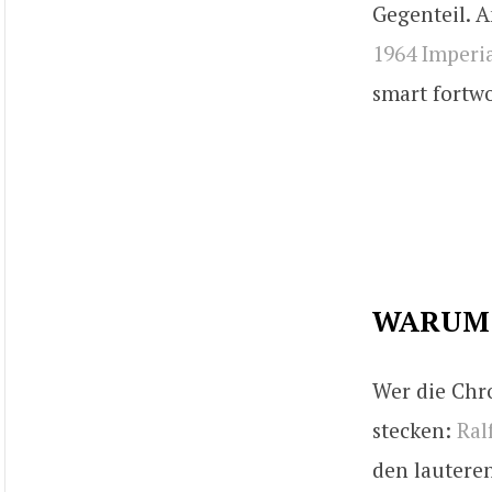
Gegenteil. A
1964 Imperi
smart fortwo
WARUM
Wer die Chr
stecken:
Ral
den lautere