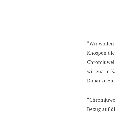
“Wir wollen
Knospen die 
Chromjuwele
wir erst in
Dubai zu zi
“Chromjuwele
Bezug auf d