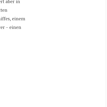
rt aber in
tten
iffes, einem
er – einen