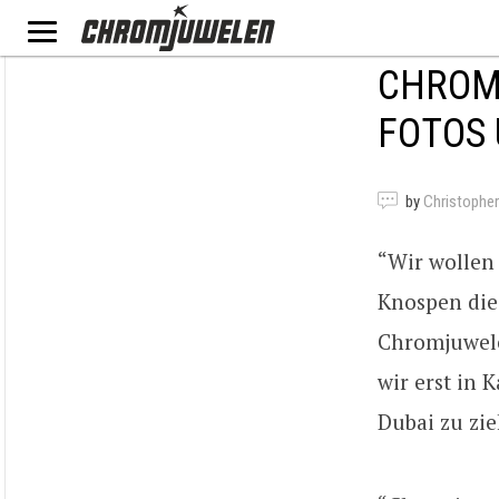
CHROM
FOTOS 
by
Christophe
“Wir wollen
Knospen die 
Chromjuwele
wir erst in
Dubai zu zi