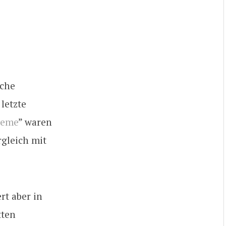
lche
letzte
reme
” waren
rgleich mit
rt aber in
tten