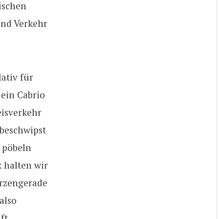
pischen
und Verkehr
ativ für
 ein Cabrio
eisverkehr
 beschwipst
, pöbeln
 halten wir
erzengerade
also
ft.