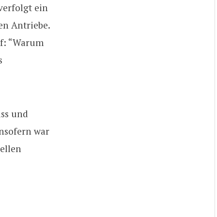
verfolgt ein
en Antriebe.
uf: “Warum
s
ass und
Insofern war
ellen