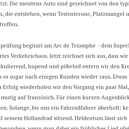
tzt. Die meistens Auto sind gezeichnet von den ty
, die entstehen, wenn Testosterone, Platzmangel 
treffen.
eprüfung beginnt am Arc de Triomphe – dem Superl
rtes Verkehrschaos. Jetzt zeichnet sich aus, dass wir
tikulierend, hupend und pöbelnd entern wir den Kr
n es sogar nach einigen Runden wieder raus. Etwas
n Erfolg wiederholen wir den Vorgang ein paar Mal
 mutig auf französich. Für einen kurzen Augenblick
en. Solange, bis uns ein Fahrradfahrer überholt: k
f seinem Hollandrad sitzend. Heldentum lässt sich 
sbesondere, wenn man dabei ein fröhliches Lied pfei