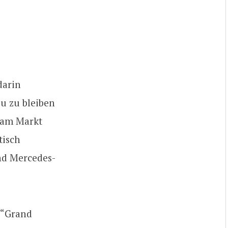
 darin
u zu bleiben
s am Markt
tisch
und Mercedes-
n “Grand