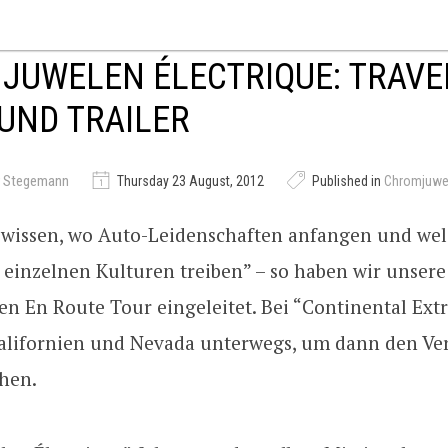
JUWELEN ÉLECTRIQUE: TRAVE
UND TRAILER
r Stegemann
Thursday 23 August, 2012
Published in
Chromjuwe
 wissen, wo Auto-Leidenschaften anfangen und we
einzelnen Kulturen treiben” – so haben wir unsere 
n En Route Tour eingeleitet. Bei “Continental Ex
 Kalifornien und Nevada unterwegs, um dann den Ve
ehen.