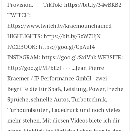
Provision. - - - TikTok: https://bit.ly/34wBKB2
TWITCH:
https://www.twitch.tv/kraemounchained
HIGHLIGHTS: https://bit.ly/3zW7UjN
FACEBOOK: https://goo.gl/CpAuI4
INSTAGRAM: https://goo.gl/SxiVbk WEBSITE:
http://goo.gl/MPbEzf - - - ...Jean Pierre
Kraemer / JP Performance GmbH - zwei
Begriffe die für Spaß, Leistung, Power, freche
Sprüche, schnelle Autos, Turbotechnik,
Turboumbauten, Ladedruck und noch vieles
mehr stehen. Mit diesen Videos biete ich dir
einen Einblick ins tägliche Leben hier in der