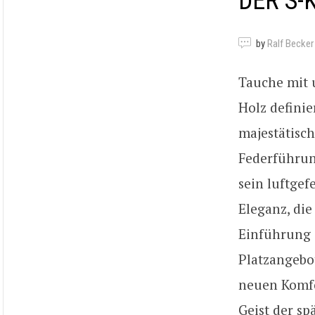
DER S-
by
Ralf Becker
Tauche mit 
Holz definie
majestätisch
Federführun
sein luftge
Eleganz, die
Einführung 
Platzangebo
neuen Komfor
Geist der sp