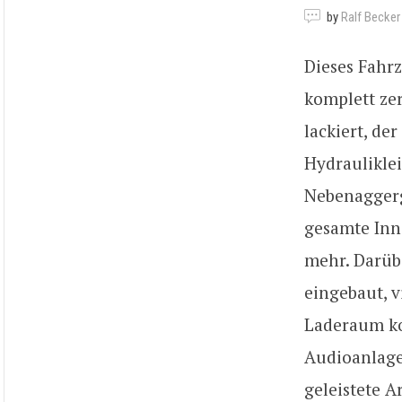
by
Ralf Becker
Dieses Fahr
komplett zer
lackiert, de
Hydrauliklei
Nebenaggerg
gesamte Inne
mehr. Darüb
eingebaut, 
Laderaum ko
Audioanlage 
geleistete 