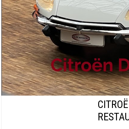
CITROË
RESTAU