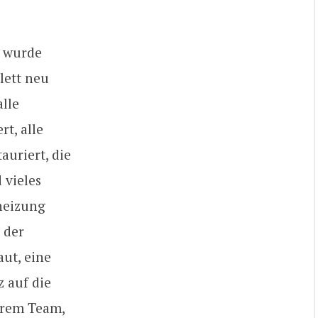
o wurde
lett neu
alle
t, alle
uriert, die
 vieles
heizung
 der
ut, eine
z auf die
erem Team,