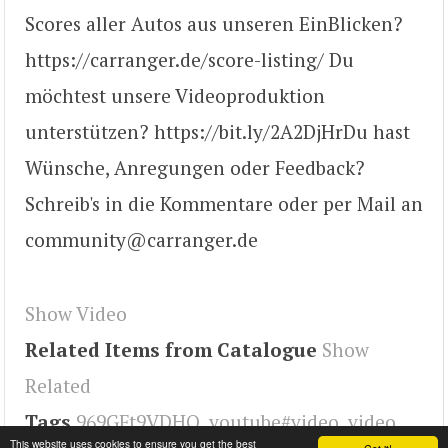
Scores aller Autos aus unseren EinBlicken?
https://carranger.de/score-listing/ Du
möchtest unsere Videoproduktion
unterstützen? https://bit.ly/2A2DjHr​ Du hast
Wünsche, Anregungen oder Feedback?
Schreib's in die Kommentare oder per Mail an
community@carranger.de
Show Video
Related Items from Catalogue
Show
Related
Tags
969GFt9VDHQ
,
youtube#video
,
video
This website uses cookies to ensure you get the best