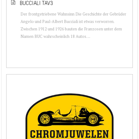
BUCCIALI TAV3
Der frontgetriebene Wahnsinn Die Geschichte der Gebrüder
Angelo und Paul-Albert Bucciali ist etwas verworren.
Zwischen 1912 und 1926 bauten die Franzosen unter dem
Namen BUC wahrscheinlich 18 Autos. ...