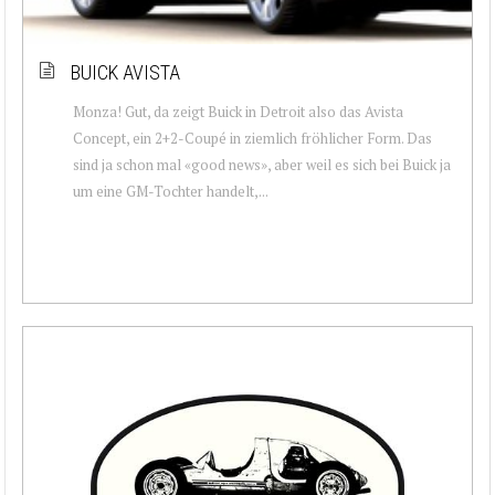
BUICK AVISTA
Monza! Gut, da zeigt Buick in Detroit also das Avista
Concept, ein 2+2-Coupé in ziemlich fröhlicher Form. Das
sind ja schon mal «good news», aber weil es sich bei Buick ja
um eine GM-Tochter handelt,...