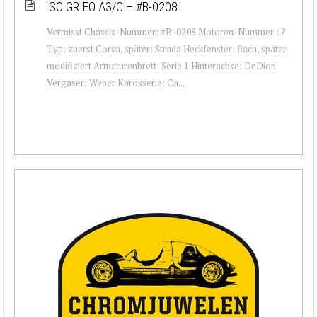
ISO GRIFO A3/C – #B-0208
Vermisst Chassis-Nummer: #B-0208 Motoren-Nummer : ?
Typ: zuerst Corsa, später: Strada Heckfenster: flach, später
modifiziert Armaturenbrett: Serie 1 Hinterachse: DeDion
Vergaser: Weber Karosserie: Ca...