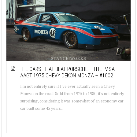
THE CARS THAT BEAT PORSCHE – THE IMSA
AAGT 1975 CHEVY DEKON MONZA – #1002
I'm not entirely sure if I've ever actually seen a Chevy
Monza on the road. Sold from 1975 to 1980, it's not entirely
surprising, considering it was somewhat of an economy car
car built some 45 years...