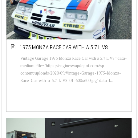
1975 MONZA RACE CAR WITH A 5.7 L V8
Vintage Garage 1975 Monza Race Car with a 5.7 L V8 " data-
medium-file="https://engineswapdepot.com/wp-
content/uploads/2020/09/Vintage-Garage-1975-Monza-
Race-Car-with-a-5.7-L-V8-01-600x600.jpg" data-l...