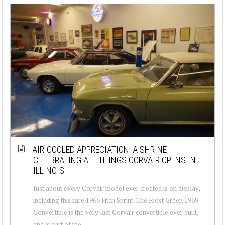
AIR-COOLED APPRECIATION: A SHRINE
CELEBRATING ALL THINGS CORVAIR OPENS IN
ILLINOIS
Just about every Corvair model ever created is on display,
including this rare 1966 Fitch Sprint. The Frost Green 1969
Convertible is the very last Corvair convertible ever built,
and is part of the ...