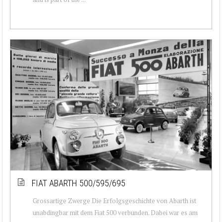
FIAT ABARTH 500/595/695
Grossartige Zwerge Die Erfolgsgeschichte von Abarth ist
unabdingbar mit dem Fiat 500 verbunden. Dabei war es am