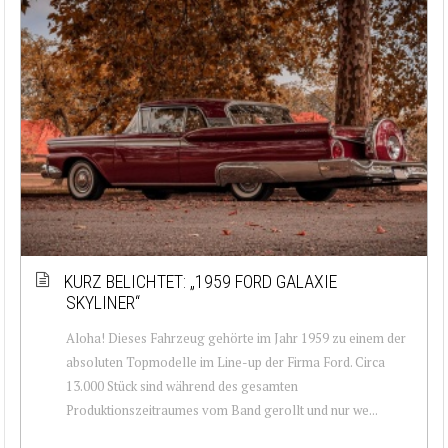
KURZ BELICHTET: „1959 FORD GALAXIE
SKYLINER“
Aloha! Dieses Fahrzeug gehörte im Jahr 1959 zu einem der
absoluten Topmodelle im Line-up der Firma Ford. Circa
13.000 Stück sind während des gesamten
Produktionszeitraumes vom Band gerollt und nur we...