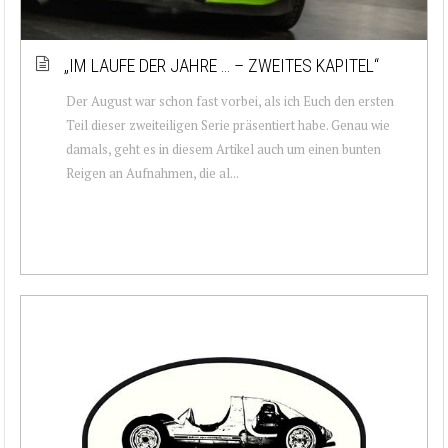
„IM LAUFE DER JAHRE … – ZWEITES KAPITEL“
Der August war schon fast vorbei, als ich Euch den ersten
Teil dieser zweiteiligen Serie präsentiert habe. Genau wie
damals, geht es in diesem Artikel auch um einen bunten
Reigen an Aufnahmen, die al...