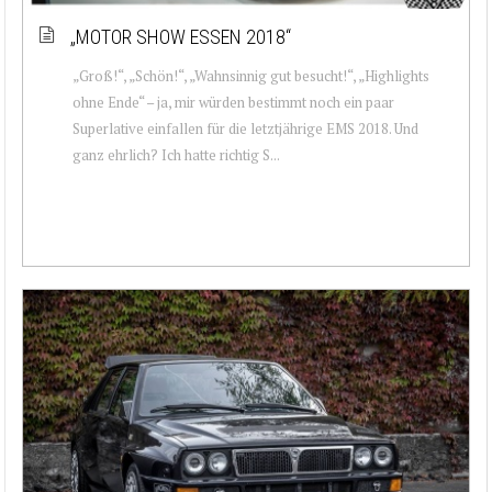
„MOTOR SHOW ESSEN 2018“
„Groß!“, „Schön!“, „Wahnsinnig gut besucht!“, „Highlights
ohne Ende“ – ja, mir würden bestimmt noch ein paar
Superlative einfallen für die letztjährige EMS 2018. Und
ganz ehrlich? Ich hatte richtig S...