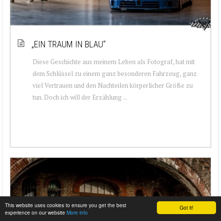
„EIN TRAUM IN BLAU“
Diese Geschichte aus meinem Leben als Fotograf, hat mit
dem Schlüssel zu einem ganz besonderen Fahrzeug, ganz
viel Vertrauen und den Nachteilen körperlicher Größe zu
tun. Doch ich will der Erzählung ...
This website uses cookies to ensure you get the best
Got it!
experience on our website
More info