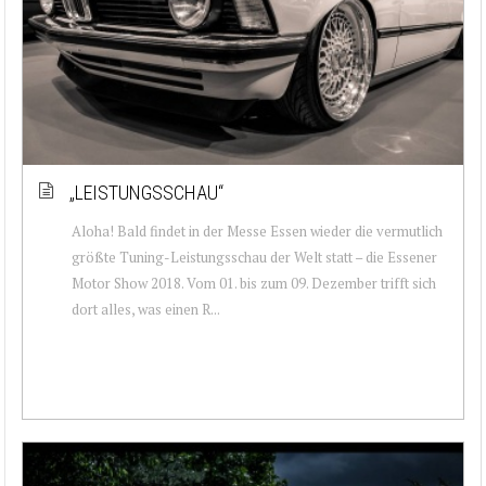
„LEISTUNGSSCHAU“
Aloha! Bald findet in der Messe Essen wieder die vermutlich
größte Tuning-Leistungsschau der Welt statt – die Essener
Motor Show 2018. Vom 01. bis zum 09. Dezember trifft sich
dort alles, was einen R...