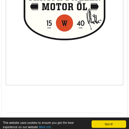
This website uses cookies to ensure you get the best
Got it!
experience on our website
More info