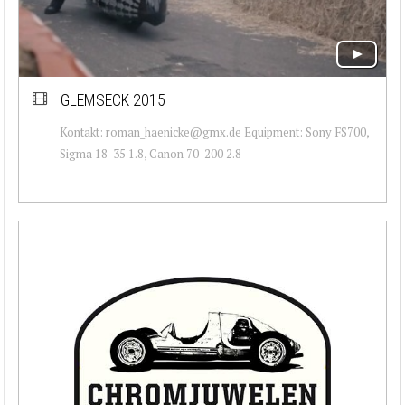
GLEMSECK 2015
Kontakt: roman_haenicke@gmx.de Equipment: Sony FS700,
Sigma 18-35 1.8, Canon 70-200 2.8