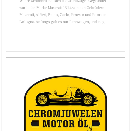
Wahre Schönheit Einfach die Grundzüge: Gegründet
wurde die Marke Maserati 1914 von den Gebrüdern
Maserati, Alfieri, Bindo, Carlo, Ernesto und Ettore in
Bologna. Anfangs gab es nur Rennwagen, und es g...