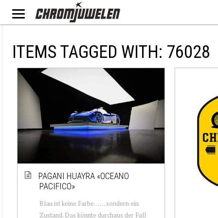
ITEMS TAGGED WITH: 76028
PAGANI HUAYRA «OCEANO
PACIFICO»
Blau ist keine Farbe… … sondern ein
Zustand. Das könnte durchaus der Fall