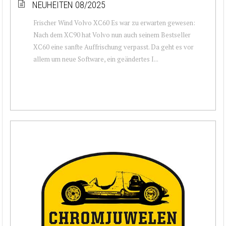
NEUHEITEN 08/2025
Frischer Wind Volvo XC60 Es war zu erwarten gewesen:
Nach dem XC90 hat Volvo nun auch seinem Bestseller
XC60 eine sanfte Auffrischung verpasst. Da geht es vor
allem um neue Software, ein geändertes I...