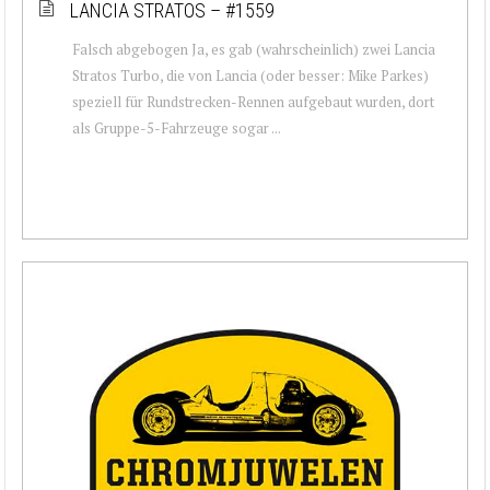
LANCIA STRATOS – #1559
Falsch abgebogen Ja, es gab (wahrscheinlich) zwei Lancia
Stratos Turbo, die von Lancia (oder besser: Mike Parkes)
speziell für Rundstrecken-Rennen aufgebaut wurden, dort
als Gruppe-5-Fahrzeuge sogar ...