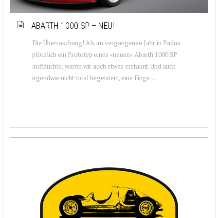
ABARTH 1000 SP – NEU!
Die Überraschung! Als im vergangenen Jahr in Padua
plötzlich ein Prototyp eines «neuen» Abarth 1000 SP
auftauchte, waren wir auch etwas erstaunt. Und auch
irgendwie nicht total begeistert, eine Finge...