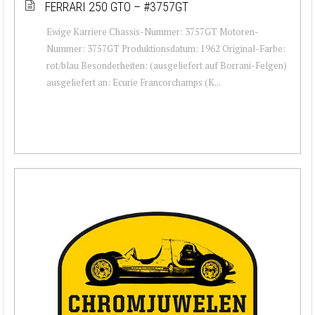
FERRARI 250 GTO – #3757GT
Ewige Karriere Chassis-Nummer: 3757GT Motoren-
Nummer: 3757GT Produktionsdatum: 1962 Original-Farbe:
rot/blau Besonderheiten: (ausgeliefert auf Borrani-Felgen)
ausgeliefert an: Ecurie Francorchamps (K...