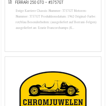
FERRARI 250 GTO – #3757GT
Ewige Karriere Chassis-Nummer: 3757GT Motoren-
Nummer: 3757GT Produktionsdatum: 1962 Original-Farbe:
rot/blau Besonderheiten: (ausgeliefert auf Borrani-Felgen)
ausgeliefert an: Ecurie Francorchamps (K...