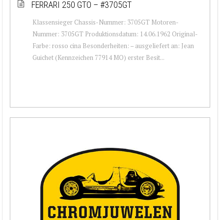
FERRARI 250 GTO – #3705GT
Klassensieger Chassis-Nummer: 3705GT Motoren-
Nummer: 3705GT Produktionsdatum: 14.06.1962 Original-
Farbe: rosso cina Besonderheiten: – ausgeliefert an: Jean
Guichet (Kennzeichen 77914 MO) erster Besit...