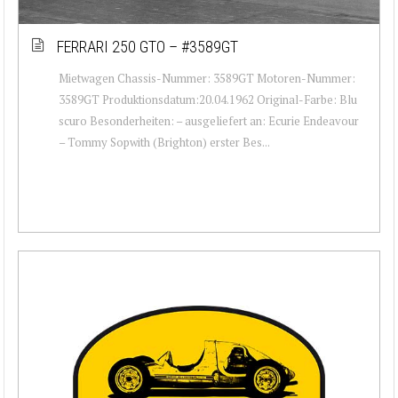
FERRARI 250 GTO – #3589GT
Mietwagen Chassis-Nummer: 3589GT Motoren-Nummer:
3589GT Produktionsdatum:20.04.1962 Original-Farbe: Blu
scuro Besonderheiten: – ausgeliefert an: Ecurie Endeavour
– Tommy Sopwith (Brighton) erster Bes...