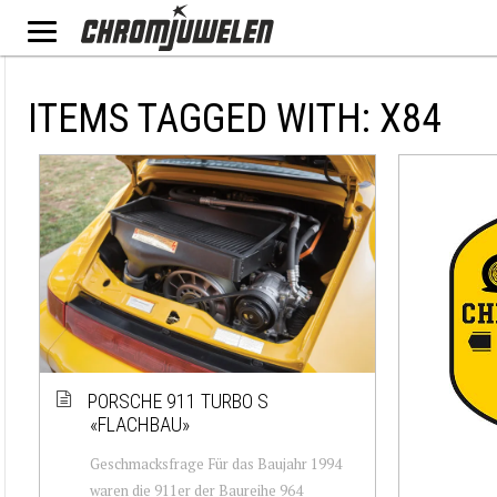
ITEMS TAGGED WITH: X84
PORSCHE 911 TURBO S
«FLACHBAU»
Geschmacksfrage Für das Baujahr 1994
waren die 911er der Baureihe 964