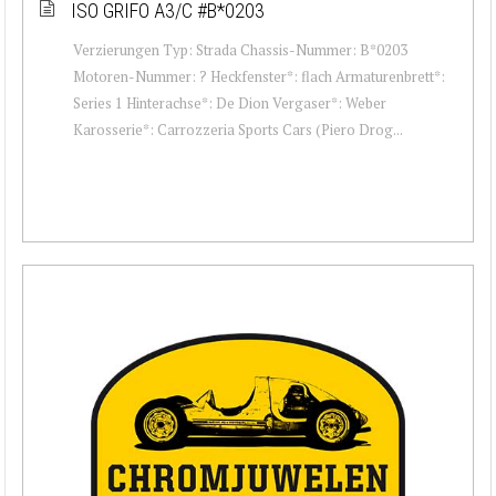
ISO GRIFO A3/C #B*0203
Verzierungen Typ: Strada Chassis-Nummer: B*0203
Motoren-Nummer: ? Heckfenster*: flach Armaturenbrett*:
Series 1 Hinterachse*: De Dion Vergaser*: Weber
Karosserie*: Carrozzeria Sports Cars (Piero Drog...