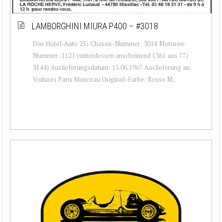
LAMBORGHINI MIURA P400 – #3018
Das Hotel-Auto 25) Chassis-Nummer: 3018 Motoren-
Nummer: 1121 (unterdessen anscheinend 1361 aus 77)
3144) Auslieferungsdatum: 15.06.1967 Auslieferung an:
Voitures Paris Monceau Original-Farbe: Rosso M...