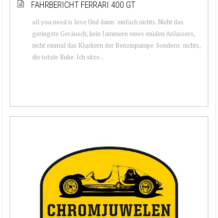
FAHRBERICHT FERRARI 400 GT
all you need is love Und dann: einfach nichts. Nicht das
geringste Geräusch, kein Jammern eines müden Anlassers,
nicht einmal das Klackern der Benzinpumpe. Sondern: nichts,
die totale Ruhe. Ich sitze...