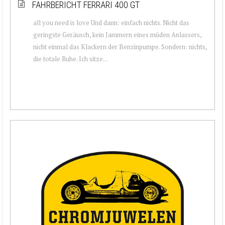
FAHRBERICHT FERRARI 400 GT
all you need is love Und dann: einfach nichts. Nicht das
geringste Geräusch, kein Jammern eines müden Anlassers,
nicht einmal das Klackern der Benzinpumpe. Sondern: nichts,
die totale Ruhe. Ich sitze...