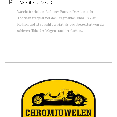
DAS ERDFLUGZEUG
Wahrhaft erhaben. Auf einer Party in Dresden steht
Thorsten Wappler vor den Fragmenten eines 1936er
Hudson und ist sowohl verwirrt als auch begeistert von der
schieren Höhe des Wagens und der flachen...