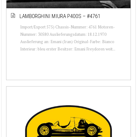
LAMBORGHINI MIURA P400S – #4761
Import/Export 575) Chassis-Nummer: 4761 Motoren-
Nummer: 30580 Auslieferungsdatum: 18.12.1970
Auslieferung an: Emani (Iran) Original-Farbe: Bianco
Interieur: bleu erster Besitzer: Emani Freydoren weit...