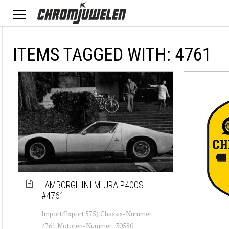
ITEMS TAGGED WITH: 4761
LAMBORGHINI MIURA P400S –
#4761
Import/Export 575) Chassis-Nummer:
4761 Motoren-Nummer: 30580