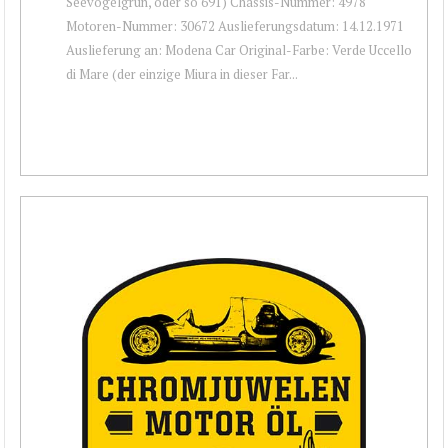
Seevogelgrün, oder so 691) Chassis-Nummer: 4978
Motoren-Nummer: 30672 Auslieferungsdatum: 14.12.1971
Auslieferung an: Modena Car Original-Farbe: Verde Uccello
di Mare (der einzige Miura in dieser Far...