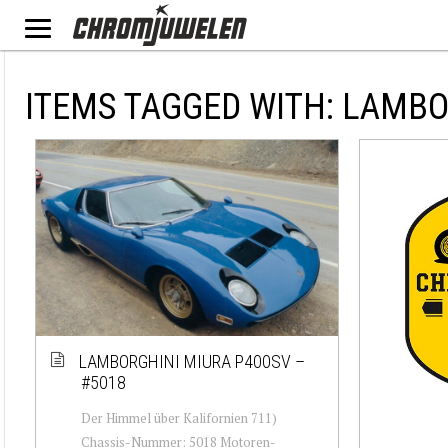
ITEMS TAGGED WITH: LAMBO
LAMBORGHINI MIURA P400SV –
#5018
Der Himmel über Kalifornien 711)
Chassis-Nummer: 5018 Motoren-