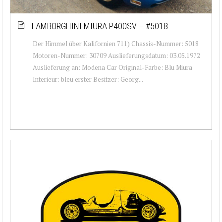
LAMBORGHINI MIURA P400SV – #5018
Der Himmel über Kalifornien 711) Chassis-Nummer: 5018
Motoren-Nummer: 30709 Auslieferungsdatum: 03.05.1972
Auslieferung an: Modena Car Original-Farbe: Blu Miura
Interieur: bleu erster Besitzer: Georg...