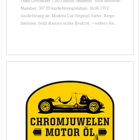
Ohne Geschichte 726) Chassis-Nummer: 5056 Motoren-
Nummer: 30739 Auslieferungsdatum: 26.06.1972
Auslieferung an: Modena Car Original-Farbe: Beige
Interieur: testa di moro erster Besitzer: – weitere Be...