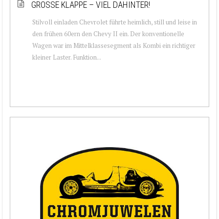
GROSSE KLAPPE – VIEL DAHINTER!
Stilvoll einladen Chevrolet führte heimlich, still und leise in
den frühen 60ern den Chevy II ein. Der konventionelle
Wagen war im Mittelklassesegment als Kombi ein richtiger
kleiner Laster. Funktion...