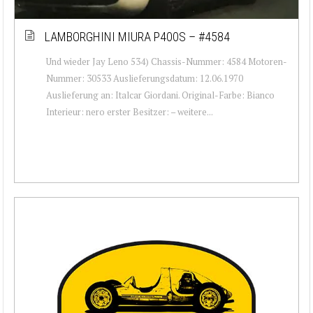
LAMBORGHINI MIURA P400S – #4584
Und wieder Jay Leno 534) Chassis-Nummer: 4584 Motoren-
Nummer: 30533 Auslieferungsdatum: 12.06.1970
Auslieferung an: Italcar Giordani. Original-Farbe: Bianco
Interieur: nero erster Besitzer: – weitere...