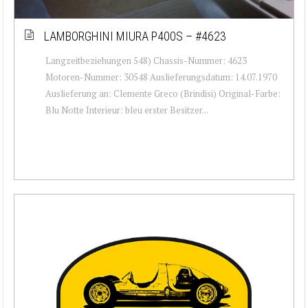
LAMBORGHINI MIURA P400S – #4623
Langzeitbeziehungen 548) Chassis-Nummer: 4623
Motoren-Nummer: 30548 Auslieferungsdatum: 14.07.1970
Auslieferung an: Clemente Greco (Brindisi) Original-Farbe:
Blu Notte Interieur: bleu erster Besitzer...