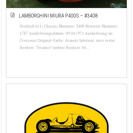
LAMBORGHINI MIURA P400S – #3408
Dreifach 611) Chassis-Nummer: 3408 Motoren-Nummer:
1787 Auslieferungsdatum: 09.04.1971 Auslieferung an:
Crescenzi Original-Farbe: Arancio Interieur: nero erster
Besitzer: Teramo? weitere Besitzer: be...