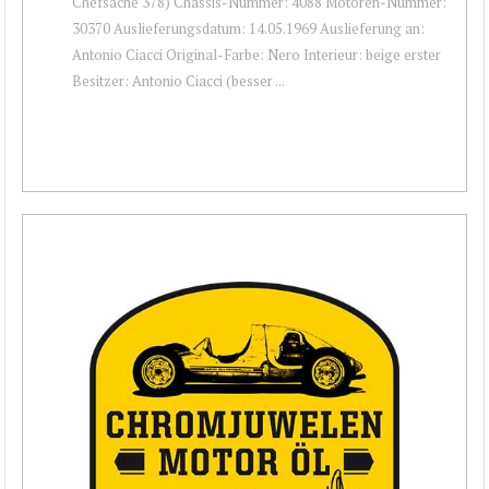
Chefsache 378) Chassis-Nummer: 4088 Motoren-Nummer:
30370 Auslieferungsdatum: 14.05.1969 Auslieferung an:
Antonio Ciacci Original-Farbe: Nero Interieur: beige erster
Besitzer: Antonio Ciacci (besser ...