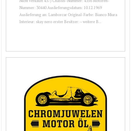
Nicht verkauft 437) Chassis-Nummer: 4356 Motoren-
Nummer: 30440 Auslieferungsdatum: 10.12.1969
Auslieferung an: Lamborcar Original-Farbe: Bianco Miura
Interieur: skay nero erster Besitzer: – weitere B...