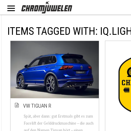
ITEMS TAGGED WITH: IQ.LIG
VW TIGUAN R
Spät, aber dann: gut Erstmals gibt es zum
Facelift der Gelddruckmaschine – die auch
auf den Namen Tiguan hört – einen