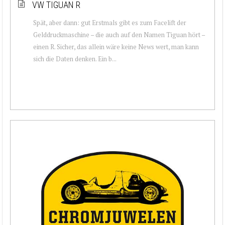
VW TIGUAN R
Spät, aber dann: gut Erstmals gibt es zum Facelift der
Gelddruckmaschine – die auch auf den Namen Tiguan hört –
einen R. Sicher, das allein wäre keine News wert, man kann
sich die Daten denken. Ein b...