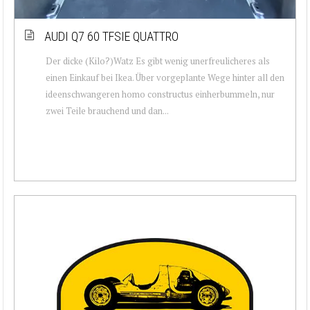
AUDI Q7 60 TFSIE QUATTRO
Der dicke (Kilo?)Watz Es gibt wenig unerfreulicheres als
einen Einkauf bei Ikea. Über vorgeplante Wege hinter all den
ideenschwangeren homo constructus einherbummeln, nur
zwei Teile brauchend und dan...