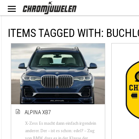
ITEMS TAGGED WITH: BUCHL
ALPINA XB7
X-Zess Es macht dann einfach irgendein
anderer. Der – ist es schon: edel? – Zug
von BMW, dass es in der Klasse der